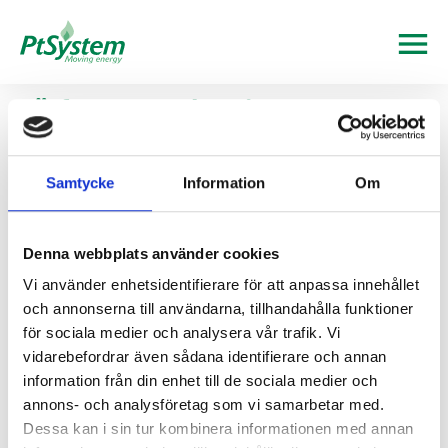
Författare:
Sebastian
Underhåll och optimal drift av
ackumulatortankar
Samtycke
Information
Om
Ett korrekt underhållet system bibehåller stratifieringen,
minskar värmeförluster och säkerställer att värmekällan
Denna webbplats använder cookies
arbetar inom rätt temperaturintervall. Detta ger både
Vi använder enhetsidentifierare för att anpassa innehållet
bättre komfort och lägre driftskostnader.
och annonserna till användarna, tillhandahålla funktioner
Att välja rätt ackumulatortank
för sociala medier och analysera vår trafik. Vi
vidarebefordrar även sådana identifierare och annan
Att välja rätt ackumulatortank är avgörande för att skapa
information från din enhet till de sociala medier och
ett värmesystem som arbetar stabilt, energieffektivt och
annons- och analysföretag som vi samarbetar med.
med minimalt slitage på värmekällan.
Dessa kan i sin tur kombinera informationen med annan