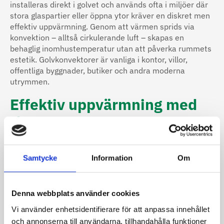
installeras direkt i golvet och används ofta i miljöer där
stora glaspartier eller öppna ytor kräver en diskret men
effektiv uppvärmning. Genom att värmen sprids via
konvektion – alltså cirkulerande luft – skapas en
behaglig inomhustemperatur utan att påverka rummets
estetik. Golvkonvektorer är vanliga i kontor, villor,
offentliga byggnader, butiker och andra moderna
utrymmen.
Effektiv uppvärmning med
låg energiförbrukning
Våra golvkonvektorer är utvecklade för att fungera med
låg framledningstemperatur, vilket gör dem
Samtycke
Information
Om
energieffektiva och kompatibla med moderna
värmesystem såsom värmepumpar. Trots sin låga profil
levererar de hög effekt och snabb uppvärmning. Det gör
dem till ett utmärkt alternativ när traditionella
Denna webbplats använder cookies
radiatorer inte passar eller tar för mycket plats.
Vi använder enhetsidentifierare för att anpassa innehållet
och annonserna till användarna, tillhandahålla funktioner
Golvkonvektorer kan dessutom förses med fläktstöd