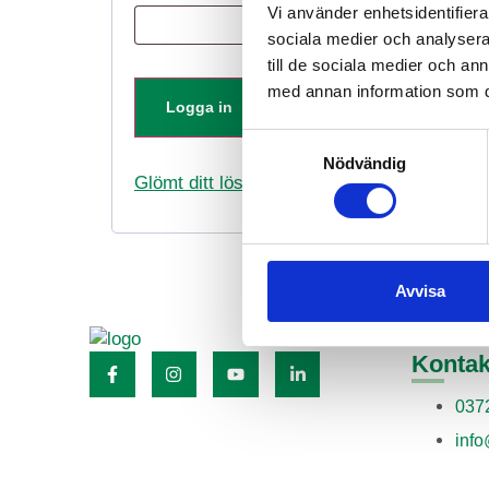
Vi använder enhetsidentifierar
sociala medier och analysera 
till de sociala medier och a
med annan information som du 
Kom ihåg mig
Logga in
Samtyckesval
Nödvändig
Glömt ditt lösenord?
Avvisa
Kontak
037
info