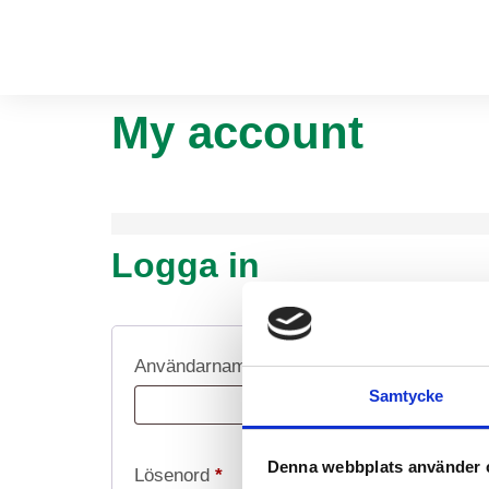
My account
Logga in
Användarnamn eller e-postadress
*
Samtycke
Denna webbplats använder 
Lösenord
*