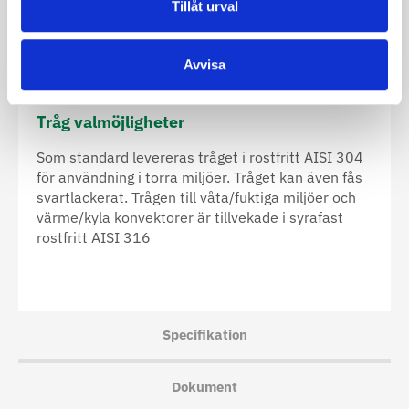
Tillåt urval
enligt vår RAL-palett.
Anodiserad aluminium:
Inläggen är tillverkade i
Avvisa
lackerad aluminium och finns i färgerna svart, matt
aluminium, mörk brons och ljus brons
Tråg valmöjligheter
Som standard levereras tråget i rostfritt AISI 304
för användning i torra miljöer. Tråget kan även fås
svartlackerat. Trågen till våta/fuktiga miljöer och
värme/kyla konvektorer är tillvekade i syrafast
rostfritt AISI 316
Specifikation
Dokument