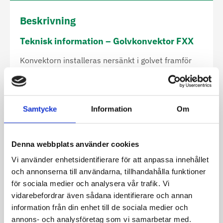
Beskrivning
Teknisk information – Golvkonvektor FXX
Konvektorn installeras nersänkt i golvet framför
stora glaspartier eller skjutdörrar, gärna i
kombination med golvvärme, för att förhindra
kallras.
Samtycke
Information
Om
Finns i längder från 800-3000 mm. Längder över
3000 mm levereras i 2 moduler som kopplas ihop
men med en plattform som gör att det ser
enhetligt ut.
Denna webbplats använder cookies
Vi använder enhetsidentifierare för att anpassa innehållet
Bredd 175, 205, 245, 305, 355 och 410 mm. Djup
och annonserna till användarna, tillhandahålla funktioner
65, 80, 105, 125 och 165 mm
för sociala medier och analysera vår trafik. Vi
Konvektorn är uppbyggd av kopparrör och
vidarebefordrar även sådana identifierare och annan
aluminiumflänsar som är nersänkta i ett rostfritt
information från din enhet till de sociala medier och
tråg. Över detta placerar man en plattform i trä
annons- och analysföretag som vi samarbetar med.