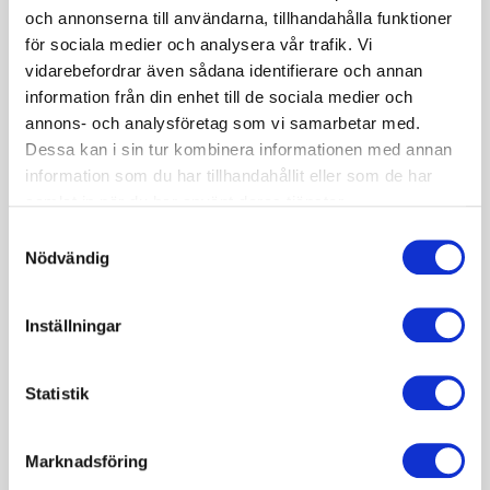
leder till effektivare uppvärmning under vintern
och annonserna till användarna, tillhandahålla funktioner
och nedkylning under sommaren.
för sociala medier och analysera vår trafik. Vi
Luftridån kan styras antingen genom
vidarebefordrar även sådana identifierare och annan
direktanslutning till BMS utan väggmonterad
information från din enhet till de sociala medier och
styrenhet, ECON styrenhet för grundläggande
annons- och analysföretag som vi samarbetar med.
kontroll av fläkt och värmare eller Ditronic för
Dessa kan i sin tur kombinera informationen med annan
avancerad kontroll och integration med Modbus.
information som du har tillhandahållit eller som de har
samlat in när du har använt deras tjänster.
Samtyckesval
Specifikation
Nödvändig
Dokument
Inställningar
Tillbehör
Statistik
Marknadsföring