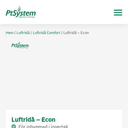
Hem
/
Luftridå
/
Luftridå Comfort
/ Luftridå – Econ
Luftridå – Econ
För inbyggnad i innertak