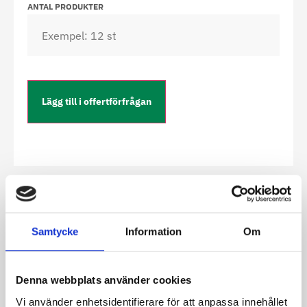
ANTAL PRODUKTER
Lägg till i offertförfrågan
Översikt
Samtycke
Information
Om
Econ är utformad för dold installation i innertak.
Tack vare sin diskreta design passar luftridån bra
för exempelvis butiker, kontorsbyggnader och
hotell. Luftridån bildar en luftbarriär som
Denna webbplats använder cookies
förhindrar att uteluft tränger in i lokalen. Detta
Vi använder enhetsidentifierare för att anpassa innehållet