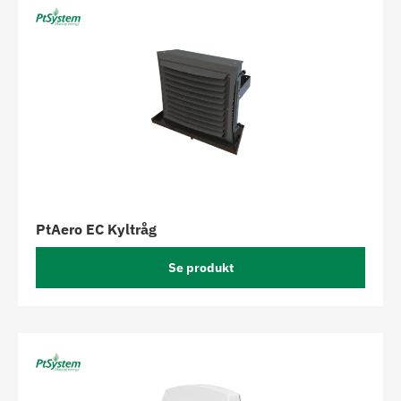
PtAero EC Kyltråg
Se produkt