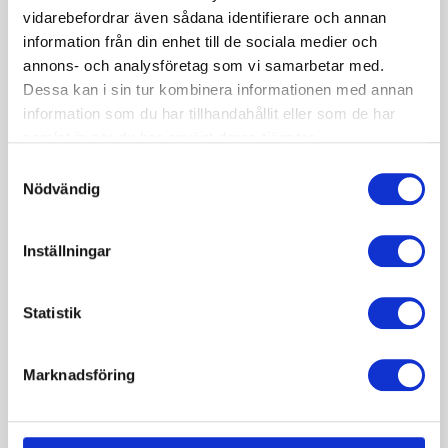
vidarebefordrar även sådana identifierare och annan
information från din enhet till de sociala medier och
annons- och analysföretag som vi samarbetar med.
Dessa kan i sin tur kombinera informationen med annan
information som du har tillhandahållit eller som de har
PtAero Front 2-vägs
samlat in när du har använt deras tjänster.
Samtyckesval
Se produkt
Nödvändig
Inställningar
Statistik
Marknadsföring