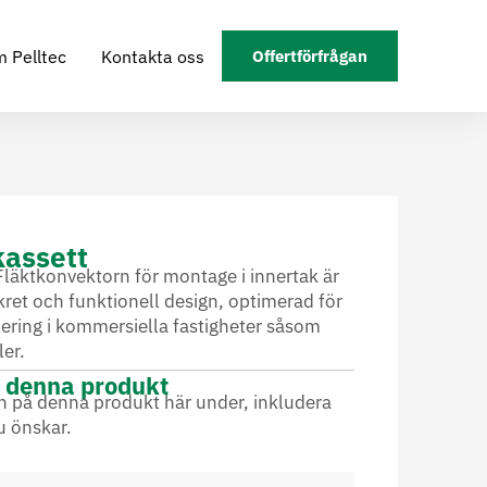
 Pelltec
Kontakta oss
Offertförfrågan
kassett
Fläktkonvektorn för montage i innertak är
ret och funktionell design, optimerad för
lering i kommersiella fastigheter såsom
er.
å denna produkt
an på denna produkt här under, inkludera
u önskar.