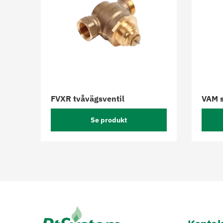
FVXR tvåvägsventil
VAM s
Se produkt