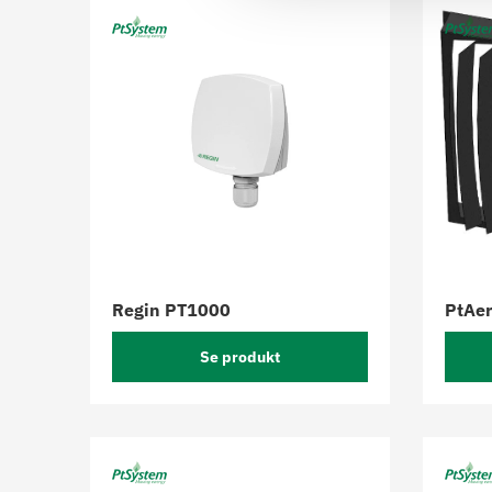
Regin PT1000
PtAer
Se produkt