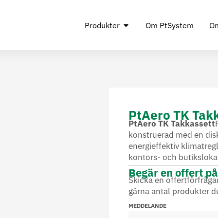
Produkter
Om PtSystem
Om
PtAero TK Tak
PtAero TK Takkassett
konstruerad med en disk
energieffektiv klimatreg
kontors- och butikslokal
Begär en offert p
Skicka en offertförfråg
gärna antal produkter d
MEDDELANDE