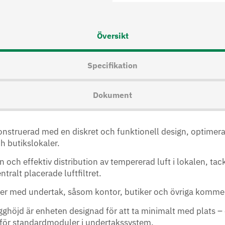
Översikt
Specifikation
Dokument
nstruerad med en diskret och funktionell design, optimerad 
h butikslokaler.
ch effektiv distribution av tempererad luft i lokalen, tack 
tralt placerade luftfiltret.
okaler med undertak, såsom kontor, butiker och övriga komm
höjd är enheten designad för att ta minimalt med plats – 
k för standardmoduler i undertakssystem.