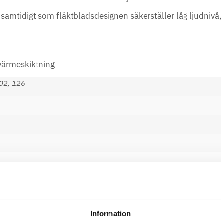
 samtidigt som fläktbladsdesignen säkerställer låg ljudniv
 värmeskiktning
102, 126
Information