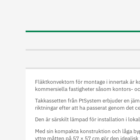
Fläktkonvektorn för montage i innertak är ko
kommersiella fastigheter såsom kontors- oc
Takkassetten från PtSystem erbjuder en jämn o
riktningar efter att ha passerat genom det cen
Den är särskilt lämpad för installation i l
Med sin kompakta konstruktion och låga bygg
yttre måtten på 57 × 57 cm gör den idealis